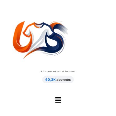
Un tee shirt à la con
60,3K
abonnés